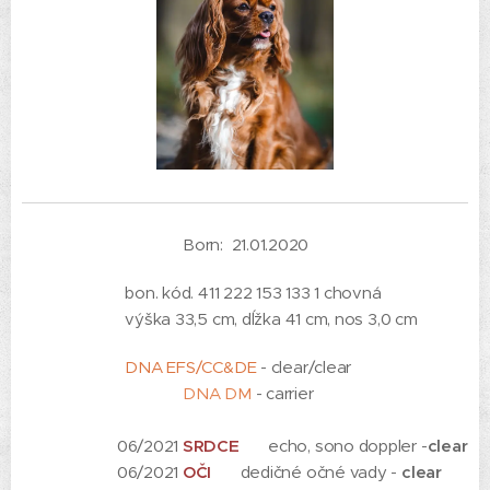
Born: 21.01.2020
bon. kód. 411 222 153 133 1 chovná
výška 33,5 cm, dĺžka 41 cm, nos 3,0 cm
DNA EFS/CC&DE
- clear/clear
DNA DM
- carrier
06/2021
SRDCE
💝 echo, sono doppler -
clear
06/2021
OČI
👀 dedičné očné vady -
clear