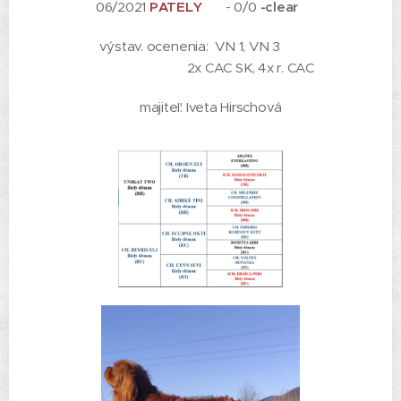
06/2021
PATELY
🦵 -
0/0
-clear
výstav. ocenenia: VN 1, VN 3
2x CAC SK, 4x r. CAC
majiteľ: Iveta Hirschová