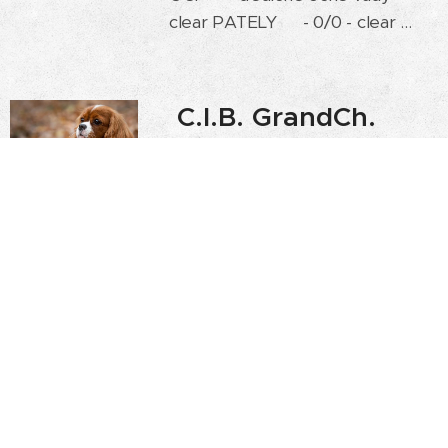
clear PATELY 🦵- 0/0 - clear ...
C.I.B. GrandCh.
ORIENTAL ROSE
Vanmar Majesty
15.09.2020
Born: 15.09.2020
O
: Ch. NORBERT Love Me
M
: C.I.B Ch. JOLLY GOO
Vanmar Majesty
PESTRILA FIRI Biely