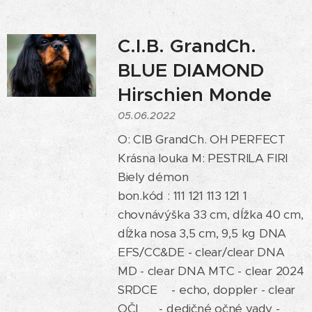
C.I.B. GrandCh.
BLUE DIAMOND
Hirschien Monde
05.06.2022
O: CIB GrandCh. OH PERFECT
Krásna louka M: PESTRILA FIRI
Biely démon
bon.kód : 111 121 113 121 1
chovnávýška 33 cm, dĺžka 40 cm,
dĺžka nosa 3,5 cm, 9,5 kg DNA
EFS/CC&DE - clear/clear DNA
MD - clear DNA MTC - clear 2024
SRDCE💖- echo, doppler - clear
OČI 👀 - dedičné očné vady -